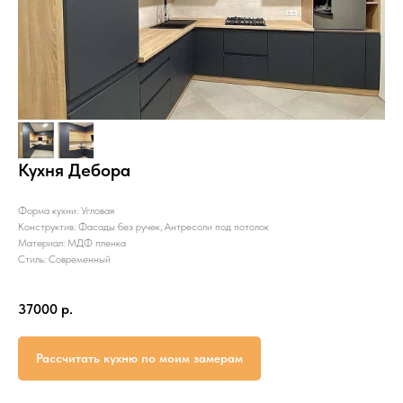
Кухня Дебора
Форма кухни: Угловая
Конструктив: Фасады без ручек, Антресоли под потолок
Материал: МДФ пленка
Стиль: Современный
37000
р.
Рассчитать кухню по моим замерам