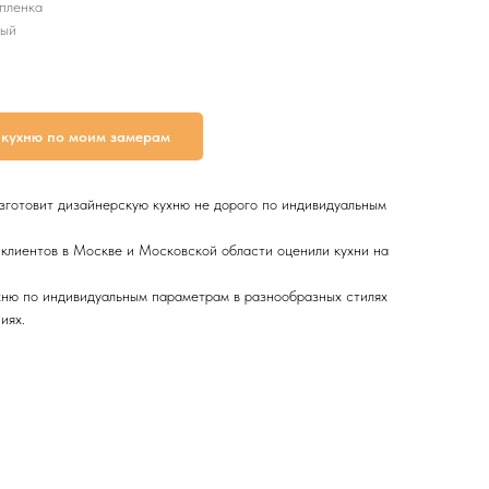
пленка
ный
 кухню по моим замерам
зготовит дизайнерскую кухню не дорого по индивидуальным
клиентов в Москве и Московской области оценили кухни на
хню по индивидуальным параметрам в разнообразных стилях
иях.