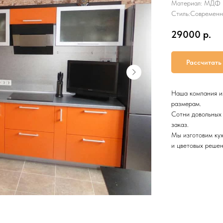
Материал: МДФ 
Стиль:Современ
29000
р.
Рассчитать
Наша компания и
размерам.
Сотни довольных 
заказ.
Мы изготовим ку
и цветовых решен