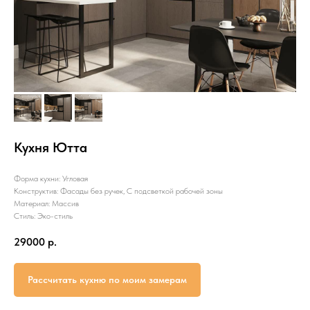
Кухня Ютта
Форма кухни: Угловая
Конструктив: Фасады без ручек, С подсветкой рабочей зоны
Материал: Массив
Стиль: Эко-стиль
29000
р.
Рассчитать кухню по моим замерам