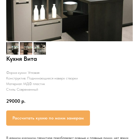
Кухня Вита
Форма кухни: Угловая
Конструктив: Поднимающиеся наверх створки
Материал: МДФ пластик
Стиль: Современный
29000
р.
Рассчитать кухню по моим замерам
В данном кухонном гарнитуре преобладают ровные и плавные линии, нет ярких