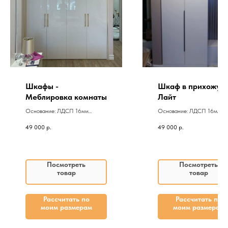
Шкафы -
Шкаф в прихожую
Меблировка комнаты
Лайт
Основание: ЛДСП 16мм
Основание: ЛДСП 16мм
Фасады: МДФ Kastamonu
Фасады: МДФ Kastamonu
49 000
р.
49 000
р.
(Luxe - материал)
(Luxe - материал)
Посмотреть
Посмотреть
товар
товар
Рассчитать по
Рассчитать по
моим размерам
моим размерам